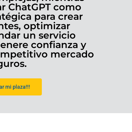
zar ChatGPT como
tégica para crear
entes, optimizar
ndar un servicio
enere confianza y
competitivo mercado
guros.
r mi plaza!!!