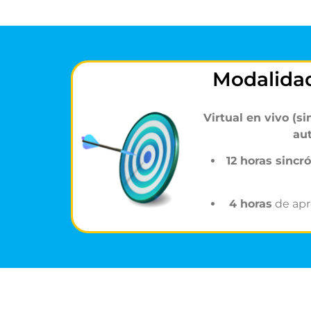
Modalida
Virtual en vivo (s
au
12 horas sincr
4 horas
de apr