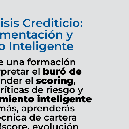
isis Crediticio:
gmentación y
o Inteligente
ce una formación
rpretar el
buró de
nder el
scoring
,
ríticas de riesgo y
amiento inteligente
emás, aprenderás
cnica de cartera
(score, evolución