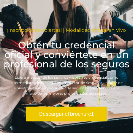
¡Inscripciones Abiertas! | Modalidad Virtual en Vivo
Obtén tu credencial
oficial y conviértete en un
profesional de los seguros
Lidera el sector de los seguros y obtén tu credencial como
intermediario de reaseguros, inspector de riesgos, ajustador de
siniestros o asesor productor de seguros aprendiendo de la
mano de los mejores profesionales del sector.
Descargar el brochure